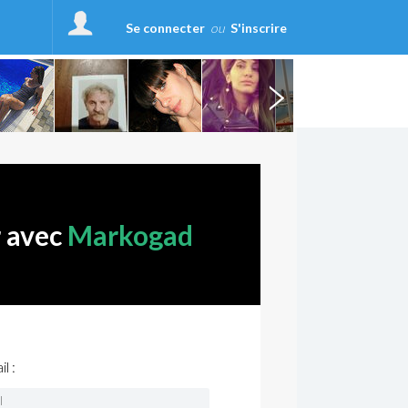
Se connecter
ou
S'inscrire
r avec
Markogad
l :