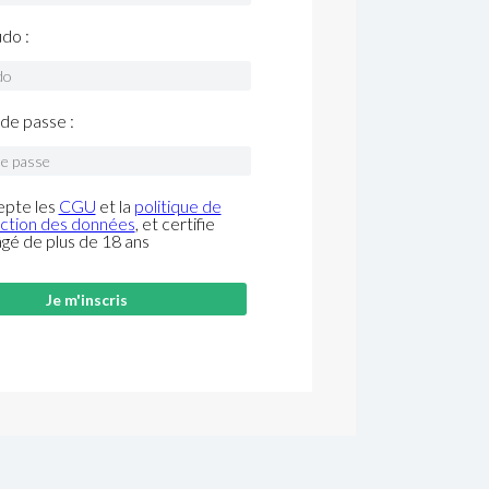
do :
de passe :
epte les
CGU
et la
politique de
ction des données
, et certifie
âgé de plus de 18 ans