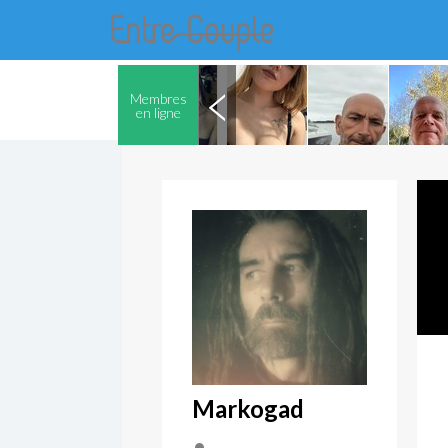
Membres
en ligne
Markogad