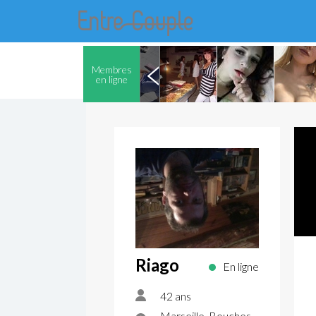
Membres
en ligne
Riago
En ligne
42 ans
Marseille, Bouches-