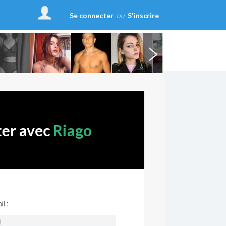
Se connecter
ou
S'inscrire
ter avec
Riago
l :