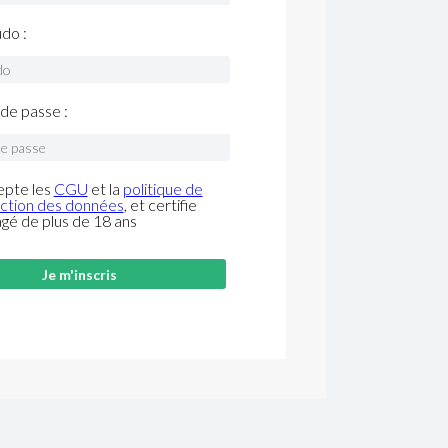
do :
de passe :
epte les
CGU
et la
politique de
ction des données
, et certifie
âgé de plus de 18 ans